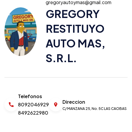
gregoryautoymas@gmail.com
GREGORY
RESTITUYO
AUTO MAS,
S.R.L.
Telefonos
Direccion
8092046929
C/ MANZANA 25, No. 5C LAS CAOBAS
8492622980