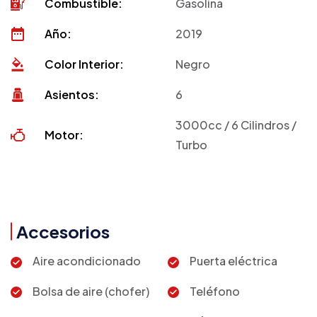
Combustible:
Gasolina
Año:
2019
Color Interior:
Negro
Asientos:
6
3000cc / 6 Cilindros /
Motor:
Turbo
Accesorios
Aire acondicionado
Puerta eléctrica
Bolsa de aire (chofer)
Teléfono