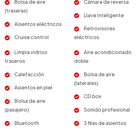
Bolsa de aire
Cámara de reversa
(traseras)
Llave inteligente
Asientos eléctricos
Retrovisores
Cruise control
eléctricos
Limpia vidrios
Aire acondicionado
traseros
doble
Calefacción
Bolsa de aire
(laterales)
Asientos en piel
CD box
Bolsa de aire
(pasajero)
Sonido profesional
Bluetooth
3 filas de asientos