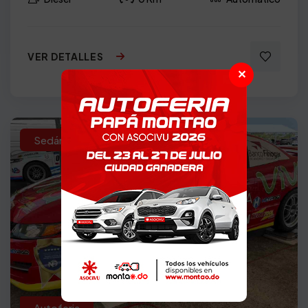
VER DETALLES
✕
Sedán
2008
Autoferia