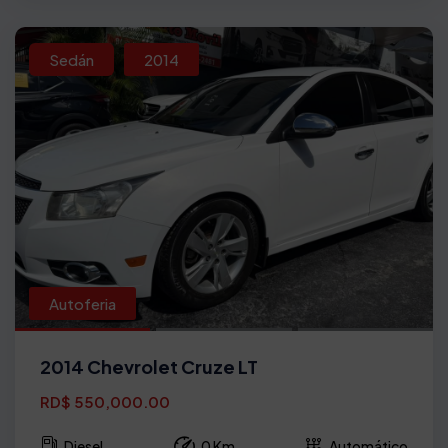
Sedán
2014
Autoferia
2014 Chevrolet Cruze LT
RD$ 550,000.00
Diesel
0 Km
Automático