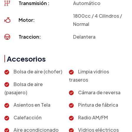
Transmisión :
Automático
1800cc / 4 Cilindros /
Motor:
Normal
Traccion:
Delantera
Accesorios
Bolsa de aire (chofer)
Limpia vidrios
traseros
Bolsa de aire
(pasajero)
Cámara de reversa
Asientos en Tela
Pintura de fábrica
Calefacción
Radio AM/FM
Aire acondicionado
Vidrios eléctricos