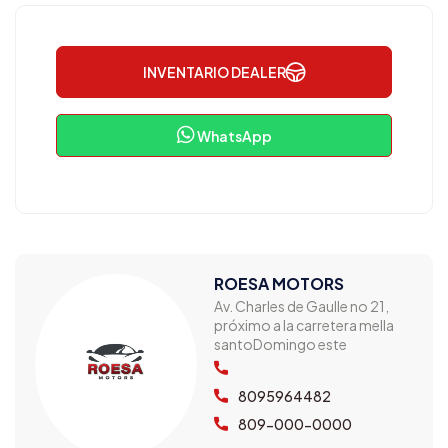
INVENTARIO DEALER
WhatsApp
ROESA MOTORS
Av. Charles de Gaulle no 21,
próximo a la carretera mella
santoDomingo este
8095964482
809-000-0000