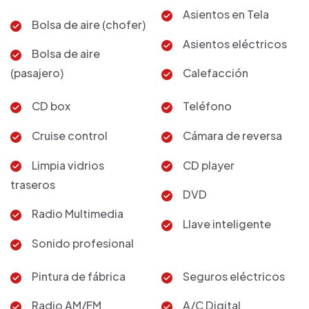
Asientos en Tela
Bolsa de aire (chofer)
Asientos eléctricos
Bolsa de aire
(pasajero)
Calefacción
CD box
Teléfono
Cruise control
Cámara de reversa
Limpia vidrios
CD player
traseros
DVD
Radio Multimedia
Llave inteligente
Sonido profesional
Pintura de fábrica
Seguros eléctricos
Radio AM/FM
A/C Digital