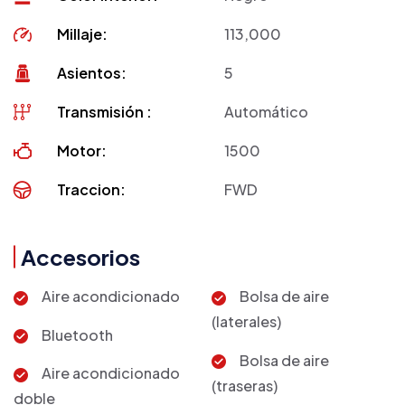
Millaje:
113,000
Asientos:
5
Transmisión :
Automático
Motor:
1500
Traccion:
FWD
Accesorios
Aire acondicionado
Bolsa de aire
(laterales)
Bluetooth
Bolsa de aire
Aire acondicionado
(traseras)
doble