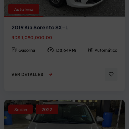
Autoferia
2019 Kia Sorento SX-L
RD$ 1,090,000.00
Gasolina
138,649 Mi
Automático
VER DETALLES
Sedán
2022