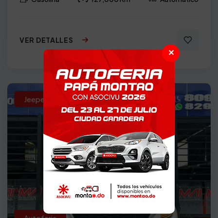
VER DETALLES
✕
Jeepeta
2021
Autoferia