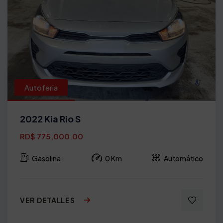
Autoferia
2022 Kia Rio S
RD$ 775,000.00
Gasolina
0 Km
Automático
VER DETALLES