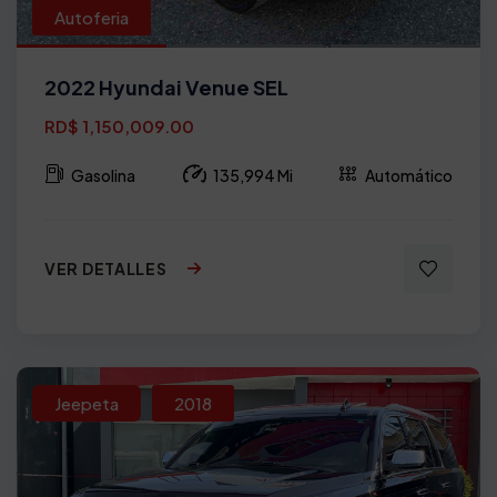
Autoferia
2022 Hyundai Venue SEL
RD$ 1,150,009.00
Gasolina
135,994 Mi
Automático
VER DETALLES
Jeepeta
2018