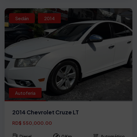
Sedán
2014
Autoferia
2014 Chevrolet Cruze LT
RD$ 550,000.00
Diesel
0 Km
Automático