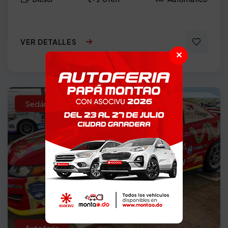
VER DETALLES
✕
Sedán
2008
Autoferia